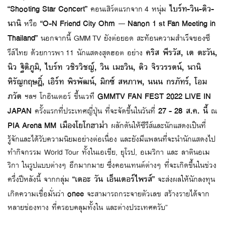
“Shooting Star Concert”
ไบร์ท-วิน-ดิว-
คอนเสิร์ตแรกจาก 4 หนุ่ม
นานิ
“O-N Friend City Ohm – Nanon 1 st Fan Meeting in
หรือ
Thailand”
นอกจากนี้ GMM TV ยังต่อยอด สะท้อนความสำเร็จของซี
คริส พีรวัส, เต ตะวัน,
รีส์ไทย ด้วยการพา 11 นักแสดงสุดฮอต อย่าง
นิว ฐิติภูมิ, ไบร์ท วชิรวิชญ์, วิน เมธวิน, ดิว จิรวรรตน์, นานิ
หิรัญกฤษฎิ์, เอิร์ท พิรพัฒน์, มิกซ์ สหภาพ, นนน กรภัทร์, โอม
ภวัต
GMMTV FAN FEST 2022 LIVE IN
ฯลฯ โกอินเตอร์ ขึ้นเวที
JAPAN
27 - 28 ส.ค. นี้
ครั้งแรกที่ประเทศญี่ปุ่น ที่จะจัดขึ้นในวันที่
ณ
PIA Arena MM เมืองโยโกฮาม่า
ผลักดันให้ซีรีส์และนักแสดงเป็นที่
รู้จักและได้รับความนิยมอย่างต่อเนื่อง และยังมีแพลนที่จะนำนักแสดงไป
ทำกิจกรรม World Tour ทั้งในเอเชีย, ยุโรป, อเมริกา และ ลาตินอเม
ริกา ในรูปแบบต่างๆ อีกมากมาย ซึ่งคอนเทนต์ต่างๆ ที่จะเกิดขึ้นในช่วง
“เดอะ วัน เอ็นเตอร์ไพรส์”
ครึ่งปีหลังนี้ จากกลุ่ม
จะส่งผลให้นักลงทุน
onee
เกิดความเชื่อมั่นว่า
จะสามารถกระจายตัวเลข สร้างรายได้จาก
หลายช่องทาง ที่ครอบคลุมทั้งใน และต่างประเทศครับ”