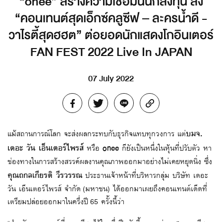
“onee” สร้างความเชื่อมั่นนักลงทุน ส่ง
“คอนเทนต์สุดเอ็กซ์คลูซีฟ – ละครน้ำดี -
วาไรตี้สุดฮฮต” ต่อยอดนักแสดงโกอินเตอร์
FAN FEST 2022 Live In JAPAN
07 July 2022
บมจ.
แม้สถานการณ์โลก จะส่งผลกระทบกับธุรกิจแทบทุกวงการ แต่
เดอะ วัน เอ็นเตอร์ไพรส์
onee
หรือ
ก็ยังเป็นหนึ่งในหุ้นที่ปรับตัว หา
ช่องทางในการสร้างสรรค์ผลงานคุณภาพออกมาอย่างไม่เคยหยุดนิ่ง ซึ่ง
คุณถกลเกียรติ วีรวรรณ
ประธานเจ้าหน้าที่บริหารกลุ่ม บริษัท เดอะ
วัน เอ็นเตอร์ไพรส์ จำกัด (มหาชน) ได้ออกมาเผยถึงคอนเทนต์เด็ดที่
เตรียมปล่อยออกมาในครึ่งปี 65 ครั้งนี้ว่า