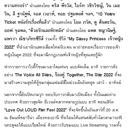
ความทรงจำ”
คริส พีรวัส, ไบร์ท วชิรวิชญ์, วิน เมธ
นำแสดงโดย
วิน, ลี ฐานัฐพ์, จอส เวอาห์, ทอย ปฐมพงศ์ ฯลฯ, “10 Years
Ticket หนังรักเรื่องที่แล้ว”
โอม ภวัต, ตู ต้นตะวัน,
นำแสดงโดย
ออฟ จุมพล, “ด้วยรักและหักหลัง”
แพต ชญานิษฐ์,
นำแสดงโดย
แพรวา ณิชาภัทรซีรีส์
“My Sassy Princess เจ้าหญิง
รวมทั้ง ซีรีส์
2022”
ที่นำเอานักแสดงเลือดใหม่นิวเจน มาถ่ายทอดเรื่องราวของเจ้า
หญิงในยุค 2022 ที่จะมาฉีกกฎเกณฑ์เจ้าหญิงที่คุณเคยรู้จัก
ฟากรายการวาไรตี้ก็ขนมาเอาใจแฟนๆ แบบจัดเต็ม อาทิ รายการดัง
The Voice All Stars, ร้องคู่ Together, The Star 2022
อย่าง
ที่จะ
มาสร้างความสุขให้ผู้ชมกลุ่มแฟมมิลี่ในช่วงเย็นวันหยุด เสาร์ - อาทิตย์
นอกจากนี้ยังเปิดเกมรุก ตอบรับการกลับมาเปิดเมือง ทั้งในและต่าง
ประเทศ ด้วยการลุยจัด อีเวนต์หลากหลายรูปแบบ อาทิ คอนเสิร์ต
“Love Out LOUD Fan Fest 2022”
ที่จะจัดขึ้นในวันเสาร์ที่ 20 ส.ค.
ณ อิมแพ็คอารีน่า เมืองทองธานี ที่พร้อมให้แฟนคลับทั่วโลกสามารถฟิ
นทะลุจอได้แบบเรียลไทม์ ด้วยการรับชมแบบ Live Streaming รวมทั้ง