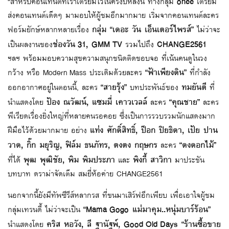
onee
“สำหรับคอนเทนต์ที่เราเตรียมไว้ในครึ่งปีหลังนี้ ทางกลุ่ม
เตรียม
ส่งคอนเทนต์เด็ดๆ มามอบให้ผู้ชมอีกมากมาย เริ่มจากคอนเทนต์ละคร
กลุ่ม “เดอะ วัน เอ็นเตอร์ไพรส์”
ฟอร์มยักษ์หลากหลายเรื่อง
ไม่ว่าจะ
ช่องวัน 31, GMM TV
CHANGE2561
เป็นผลงานของ
รวมไปถึง
ฯลฯ พร้อมมอบความสุขความสนุกชนิดติดขอบจอ ที่เน้นคนดูในวง
“ฟ้าเพียงดิน”
กว้าง หรือ Modern Mass ประเดิมด้วยละคร
ที่กำลัง
“สายรุ้ง”
ทมยันตี
ออกอากาศอยู่ในตอนนี้, ละคร
บทประพันธ์ของ
ที่
ป้อง ณวัฒน์, แซมมี่ เคาวเวลล์
“คุณชาย”
นำแสดงโดย
ละคร
ละคร
พีเรียดเรื่องยิ่งใหญ่ที่หลายคนรอคอย ซึ่งเป็นการรวบรวมนักแสดงมาก
แท่ง ศักดิ์สิทธิ์, ป็อก ปิยธิดา, เป้ย ปาน
ฝีมือไว้ด้วยมากมาย อย่าง
วาด, กิ๊ก มยุริญ, ฟิล์ม ธนภัทร, ตงตง กฤษกร
“ดงดอกไม้”
ละคร
พุฒ พุฒิชัย, พิม พิมประภา
พิงกี้ สาวิกา
ที่ได้
และ
มาประชัน
บทบาท ดราม่าจัดเต็ม สมยี่ห้อค่าย CHANGE2561
นอกจากนี้ยังมีทัพซีรีส์หลากรส ที่ขนมาเสิร์ฟอีกเพียบ เพื่อเอาใจผู้ชม
“Mama Gogo แม่มาคุม..หนุ่มบาร์ร้อน”
กลุ่มเทรนดี้ ไม่ว่าจะเป็น
คริส หอวัง, ลี ฐานัฐพ์, Good Old Days “ร้านซื้อขาย
นำแสดงโดย